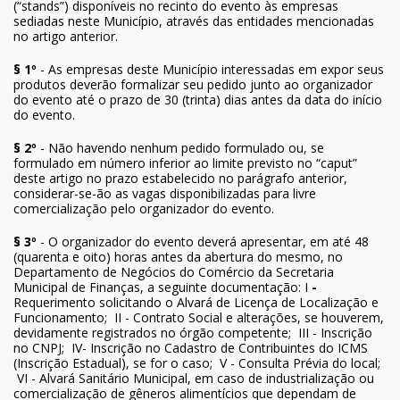
(“stands”) disponíveis no recinto do evento às empresas
sediadas neste Município, através das entidades mencionadas
no artigo anterior.
§ 1º
- As empresas deste Município interessadas em expor seus
produtos deverão formalizar seu pedido junto ao organizador
do evento até o prazo de 30 (trinta) dias antes da data do início
do evento.
§ 2º
- Não havendo nenhum pedido formulado ou, se
formulado em número inferior ao limite previsto no “caput”
deste artigo no prazo estabelecido no parágrafo anterior,
considerar-se-ão as vagas disponibilizadas para livre
comercialização pelo organizador do evento.
§ 3º
- O organizador do evento deverá apresentar, em até 48
(quarenta e oito) horas antes da abertura do mesmo, no
Departamento de Negócios do Comércio da Secretaria
Municipal de Finanças, a seguinte documentação: I
-
Requerimento solicitando o Alvará de Licença de Localização e
Funcionamento; II - Contrato Social e alterações, se houverem,
devidamente registrados no órgão competente; III - Inscrição
no CNPJ; IV- Inscrição no Cadastro de Contribuintes do ICMS
(Inscrição Estadual), se for o caso; V - Consulta Prévia do local;
VI - Alvará Sanitário Municipal, em caso de industrialização ou
comercialização de gêneros alimentícios que dependam de