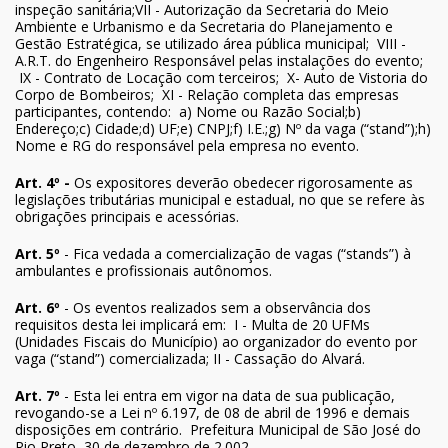
inspeção sanitária;VII - Autorização da Secretaria do Meio
Ambiente e Urbanismo e da Secretaria do Planejamento e
Gestão Estratégica, se utilizado área pública municipal; VIII -
A.R.T. do Engenheiro Responsável pelas instalações do evento;
IX - Contrato de Locação com terceiros; X- Auto de Vistoria do
Corpo de Bombeiros; XI - Relação completa das empresas
participantes, contendo: a) Nome ou Razão Social;b)
Endereço;c) Cidade;d) UF;e) CNPJ;f) I.E.;g) Nº da vaga (“stand”);h)
Nome e RG do responsável pela empresa no evento.
Art. 4º -
Os expositores deverão obedecer rigorosamente as
legislações tributárias municipal e estadual, no que se refere às
obrigações principais e acessórias.
Art. 5º
- Fica vedada a comercialização de vagas (“stands”) à
ambulantes e profissionais autônomos.
Art. 6º
- Os eventos realizados sem a observância dos
requisitos desta lei implicará em: I - Multa de 20 UFMs
(Unidades Fiscais do Município) ao organizador do evento por
vaga (“stand”) comercializada; II - Cassação do Alvará.
Art. 7º
- Esta lei entra em vigor na data de sua publicação,
revogando-se a Lei nº 6.197, de 08 de abril de 1996 e demais
disposições em contrário.
Prefeitura Municipal de São José do
Rio Preto, 30 de dezembro de 2.002.