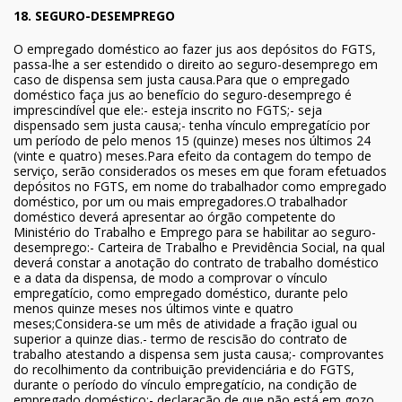
18. SEGURO-DESEMPREGO
O empregado doméstico ao fazer jus aos depósitos do FGTS,
passa-lhe a ser estendido o direito ao seguro-desemprego em
caso de dispensa sem justa causa.Para que o empregado
doméstico faça jus ao benefício do seguro-desemprego é
imprescindível que ele:- esteja inscrito no FGTS;- seja
dispensado sem justa causa;- tenha vínculo empregatício por
um período de pelo menos 15 (quinze) meses nos últimos 24
(vinte e quatro) meses.Para efeito da contagem do tempo de
serviço, serão considerados os meses em que foram efetuados
depósitos no FGTS, em nome do trabalhador como empregado
doméstico, por um ou mais empregadores.O trabalhador
doméstico deverá apresentar ao órgão competente do
Ministério do Trabalho e Emprego para se habilitar ao seguro-
desemprego:- Carteira de Trabalho e Previdência Social, na qual
deverá constar a anotação do contrato de trabalho doméstico
e a data da dispensa, de modo a comprovar o vínculo
empregatício, como empregado doméstico, durante pelo
menos quinze meses nos últimos vinte e quatro
meses;Considera-se um mês de atividade a fração igual ou
superior a quinze dias.- termo de rescisão do contrato de
trabalho atestando a dispensa sem justa causa;- comprovantes
do recolhimento da contribuição previdenciária e do FGTS,
durante o período do vínculo empregatício, na condição de
empregado doméstico;- declaração de que não está em gozo