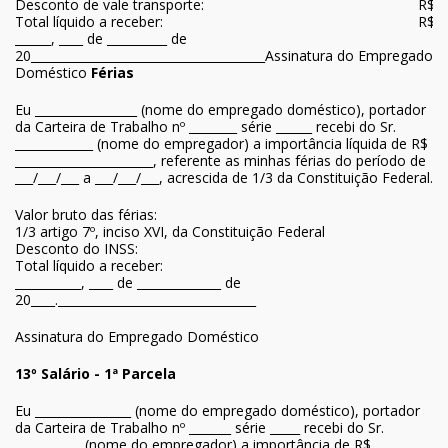
Desconto de vale transporte:
R$
Total líquido a receber:
R$
______, ____ de __________ de
20_______________________________________Assinatura do Empregado
Doméstico
Férias
Eu _________________ (nome do empregado doméstico), portador
da Carteira de Trabalho nº ________ série ______ recebi do Sr.
_____________ (nome do empregador) a importância líquida de R$
_______________________, referente as minhas férias do período de
___/___/___ a ___/___/___, acrescida de 1/3 da Constituição Federal.
Valor bruto das férias:
1/3 artigo 7º, inciso XVI, da Constituição Federal
Desconto do INSS:
Total líquido a receber:
___________, ____ de ______________ de
20____._________________________________
Assinatura do Empregado Doméstico
13º Salário - 1ª Parcela
Eu ________________ (nome do empregado doméstico), portador
da Carteira de Trabalho nº _______ série _____ recebi do Sr.
___________ (nome do empregador) a importância de R$