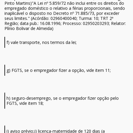
Pinto Martins)"A Lei nº 5.859/72 não inclui entre os direitos do
empregado doméstico o relativo a férias proporcionais, sendo
inaplicável o disposto no Decreto nº 71.885/73, por exceder
seus limites." (Acórdão: 02960400040; Turma: 10; TRT 2ª
Região; data pub.: 16.08.1996; Processo: 02950203293; Relator:
Plínio Bolivar de Almeida)
f) vale transporte, nos termos da lei;
g) FGTS, se o empregador fizer a opção, vide item 11;
h) seguro-desemprego, se o empregador fizer opção pelo
FGTS, vide item 18;
i) aviso prévio;j) licença-maternidade de 120 dias (a