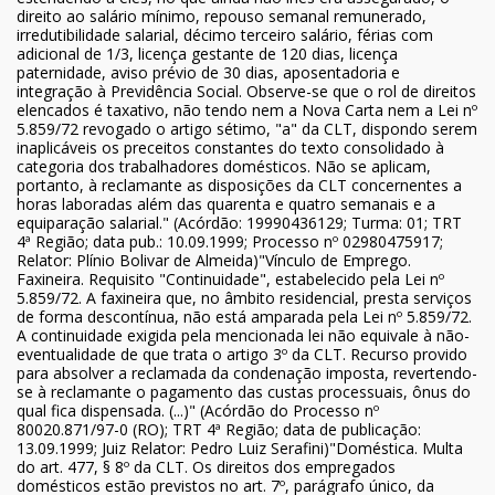
direito ao salário mínimo, repouso semanal remunerado,
irredutibilidade salarial, décimo terceiro salário, férias com
adicional de 1/3, licença gestante de 120 dias, licença
paternidade, aviso prévio de 30 dias, aposentadoria e
integração à Previdência Social. Observe-se que o rol de direitos
elencados é taxativo, não tendo nem a Nova Carta nem a Lei nº
5.859/72 revogado o artigo sétimo, "a" da CLT, dispondo serem
inaplicáveis os preceitos constantes do texto consolidado à
categoria dos trabalhadores domésticos. Não se aplicam,
portanto, à reclamante as disposições da CLT concernentes a
horas laboradas além das quarenta e quatro semanais e a
equiparação salarial." (Acórdão: 19990436129; Turma: 01; TRT
4ª Região; data pub.: 10.09.1999; Processo nº 02980475917;
Relator: Plínio Bolivar de Almeida)"Vínculo de Emprego.
Faxineira. Requisito "Continuidade", estabelecido pela Lei nº
5.859/72. A faxineira que, no âmbito residencial, presta serviços
de forma descontínua, não está amparada pela Lei nº 5.859/72.
A continuidade exigida pela mencionada lei não equivale à não-
eventualidade de que trata o artigo 3º da CLT. Recurso provido
para absolver a reclamada da condenação imposta, revertendo-
se à reclamante o pagamento das custas processuais, ônus do
qual fica dispensada. (...)" (Acórdão do Processo nº
80020.871/97-0 (RO); TRT 4ª Região; data de publicação:
13.09.1999; Juiz Relator: Pedro Luiz Serafini)"Doméstica. Multa
do art. 477, § 8º da CLT. Os direitos dos empregados
domésticos estão previstos no art. 7º, parágrafo único, da