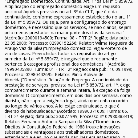
"Empregado Doméstico. Continuidade. Art. 1º da Lei nº 5.859/72.
A tipificação do empregado doméstico exige um requisito
adicional àqueles previstos no art. 3º da CLT, que é o da
continuidade, conforme expressamente estabelecido no art. 1º
da Lei nº 5.859/72. Ou seja, para a configuração do emprego
doméstico, é necessário que os serviços, se não diários, sejam
pelo menos prestados na maior parte dos dias da semana."
(Acórdão: 20000194500; Turma: 08 - TRT 2ª Região; data pub.:
23.05.2000; Processo: 02990152266; Relator: Wilma Nogueira de
Araújo Vaz da Silva)"Empregado doméstico. Vigia/Porteiro de
vila de casas. Preenchidos todos os requisitos do artigo
primeiro da Lei nº 5.859/72, é inegável que o reclamante
pertence à categoria profissional dos domésticos." (Acórdão:
19990435890; Turma: 01 - TRT 2ª Região; data pub.: 10.09.1999;
Processo: 02980442695; Relator: Plínio Bolivar de
Almeida)"Doméstico. Relação de Emprego. A continuidade da
prestação de serviços, prevista na Lei nº 5.859/72, art. 1º, exige
comparecimento durante a semana inteira, à exceção da folga
dominical. O comparecimento, em dois dias por semana, como
diarista, não supre a exigência legal, ainda que tenha ocorrido
ao longo de vários anos. A lei exige continuidade, o que é
diverso de habitualidade." (Acórdão: 19990371639; Turma: 06,
TRT 2ª Região; data pub.: 30.07.1999; Processo nº 02980383419;
Relator: Fernando Antonio Sampaio da Silva)"Domésticos.
Direitos. A Constituição Federal de 1988 trouxe inovações
substanciais e vantajosas aos trabalhadores domésticos,
estendendo a eles, no que ainda não lhes era assegurado, o