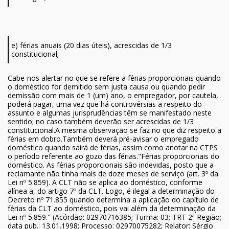
e) férias anuais (20 dias úteis), acrescidas de 1/3
constitucional;
Cabe-nos alertar no que se refere a férias proporcionais quando
o doméstico for demitido sem justa causa ou quando pedir
demissão com mais de 1 (um) ano, o empregador, por cautela,
poderá pagar, uma vez que há controvérsias a respeito do
assunto e algumas jurisprudências têm se manifestado neste
sentido; no caso também deverão ser acrescidas de 1/3
constitucional.A mesma observação se faz no que diz respeito a
férias em dobro.Também deverá pré-avisar o empregado
doméstico quando sairá de férias, assim como anotar na CTPS
o período referente ao gozo das férias."Férias proporcionais do
doméstico. As férias proporcionais são indevidas, posto que a
reclamante não tinha mais de doze meses de serviço (art. 3º da
Lei nº 5.859). A CLT não se aplica ao doméstico, conforme
alínea a, do artigo 7º da CLT. Logo, é ilegal a determinação do
Decreto nº 71.855 quando determina a aplicação do capítulo de
férias da CLT ao doméstico, pois vai além da determinação da
Lei nº 5.859." (Acórdão: 02970716385; Turma: 03; TRT 2ª Região;
data pub.: 13.01.1998; Processo: 02970075282; Relator: Sérgio