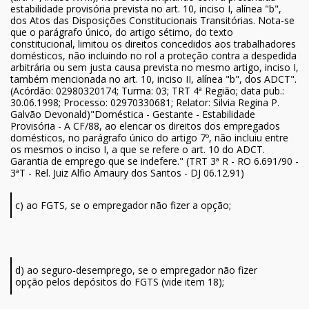
estabilidade provisória prevista no art. 10, inciso I, alínea "b",
dos Atos das Disposições Constitucionais Transitórias. Nota-se
que o parágrafo único, do artigo sétimo, do texto
constitucional, limitou os direitos concedidos aos trabalhadores
domésticos, não incluindo no rol a proteção contra a despedida
arbitrária ou sem justa causa prevista no mesmo artigo, inciso I,
também mencionada no art. 10, inciso II, alínea "b", dos ADCT".
(Acórdão: 02980320174; Turma: 03; TRT 4ª Região; data pub.:
30.06.1998; Processo: 02970330681; Relator: Silvia Regina P.
Galvão Devonald)"Doméstica - Gestante - Estabilidade
Provisória - A CF/88, ao elencar os direitos dos empregados
domésticos, no parágrafo único do artigo 7º, não incluiu entre
os mesmos o inciso I, a que se refere o art. 10 do ADCT.
Garantia de emprego que se indefere." (TRT 3ª R - RO 6.691/90 -
3ªT - Rel. Juiz Alfio Amaury dos Santos - DJ 06.12.91)
c) ao FGTS, se o empregador não fizer a opção;
d) ao seguro-desemprego, se o empregador não fizer
opção pelos depósitos do FGTS (vide item 18);