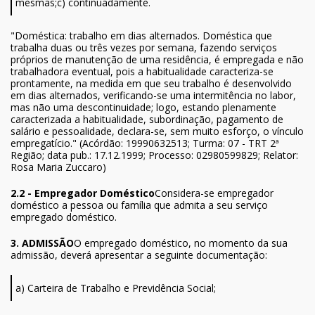
mesmas;c) continuadamente.
"Doméstica: trabalho em dias alternados. Doméstica que
trabalha duas ou três vezes por semana, fazendo serviços
próprios de manutenção de uma residência, é empregada e não
trabalhadora eventual, pois a habitualidade caracteriza-se
prontamente, na medida em que seu trabalho é desenvolvido
em dias alternados, verificando-se uma intermitência no labor,
mas não uma descontinuidade; logo, estando plenamente
caracterizada a habitualidade, subordinação, pagamento de
salário e pessoalidade, declara-se, sem muito esforço, o vínculo
empregatício." (Acórdão: 19990632513; Turma: 07 - TRT 2ª
Região; data pub.: 17.12.1999; Processo: 02980599829; Relator:
Rosa Maria Zuccaro)
2.2 - Empregador Doméstico
Considera-se empregador
doméstico a pessoa ou família que admita a seu serviço
empregado doméstico.
3. ADMISSÃO
O empregado doméstico, no momento da sua
admissão, deverá apresentar a seguinte documentação:
a) Carteira de Trabalho e Previdência Social;