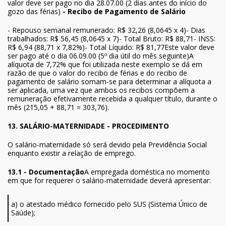
valor deve ser pago no dia 28.07.00 (2 dias antes do início do
gozo das férias)
- Recibo de Pagamento de Salário
- Repouso semanal remunerado: R$ 32,26 (8,0645 x 4)- Dias
trabalhados: R$ 56,45 (8,0645 x 7)- Total Bruto: R$ 88,71- INSS:
R$ 6,94 (88,71 x 7,82%)- Total Líquido: R$ 81,77Este valor deve
ser pago até o dia 06.09.00 (5º dia útil do mês seguinte)A
alíquota de 7,72% que foi utilizada neste exemplo se dá em
razão de que o valor do recibo de férias e do recibo de
pagamento de salário somam-se para determinar a alíquota a
ser aplicada, uma vez que ambos os recibos compõem a
remuneração efetivamente recebida a qualquer título, durante o
mês (215,05 + 88,71 = 303,76).
13. SALÁRIO-MATERNIDADE - PROCEDIMENTO
O salário-maternidade só será devido pela Previdência Social
enquanto existir a relação de emprego.
13.1 - Documentação
A empregada doméstica no momento
em que for requerer o salário-maternidade deverá apresentar:
a) o atestado médico fornecido pelo SUS (Sistema Único de
Saúde);