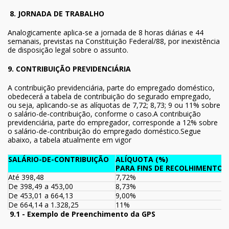
8. JORNADA DE TRABALHO
Analogicamente aplica-se a jornada de 8 horas diárias e 44
semanais, previstas na Constituição Federal/88, por inexistência
de disposição legal sobre o assunto.
9. CONTRIBUIÇÃO PREVIDENCIÁRIA
A contribuição previdenciária, parte do empregado doméstico,
obedecerá a tabela de contribuição do segurado empregado,
ou seja, aplicando-se as alíquotas de 7,72; 8,73; 9 ou 11% sobre
o salário-de-contribuição, conforme o caso.A contribuição
previdenciária, parte do empregador, corresponde a 12% sobre
o salário-de-contribuição do empregado doméstico.Segue
abaixo, a tabela atualmente em vigor
SALÁRIO-DE-CONTRIBUIÇÃO
ALÍQUOTA (%)
PARA FINS DE RECOLHIMENTO A
Até 398,48
7,72%
De 398,49 a 453,00
8,73%
De 453,01 a 664,13
9,00%
De 664,14 a 1.328,25
11%
9.1 - Exemplo de Preenchimento da GPS