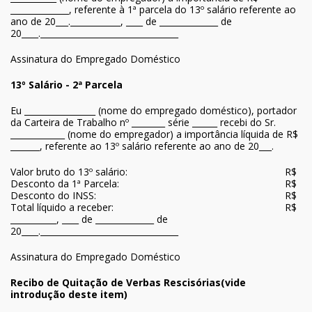
______________, referente à 1ª parcela do 13º salário referente ao
ano de 20___.____________, ____ de ______________ de
20____._________________________________
Assinatura do Empregado Doméstico
13º Salário - 2ª Parcela
Eu _________________ (nome do empregado doméstico), portador
da Carteira de Trabalho nº ________ série ______ recebi do Sr.
_____________ (nome do empregador) a importância líquida de R$
_______, referente ao 13º salário referente ao ano de 20___.
Valor bruto do 13º salário:
R$
Desconto da 1ª Parcela:
R$
Desconto do INSS:
R$
Total líquido a receber:
R$
___________, ____ de ______________ de
20____._________________________________
Assinatura do Empregado Doméstico
Recibo de Quitação de Verbas Rescisórias
(vide
introdução deste item)