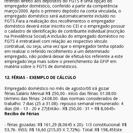
referido direito aos depósitos do FGTS é uma opção do
empregador doméstico, conferido a partir da competência
março/2000. Após o primeiro depósito na conta vinculada, o
empregado doméstico será automaticamente incluído no
FGTS.Para a realização dos recolhimentos o empregador
doméstico deverá estar inscrito no CEI e o empregado possuir
o cadastro de identificação de contribuinte individual (inscrição
na Previdência Social).A inclusão do empregado doméstico no
FGTS é irretratável com relação ao respectivo vínculo
contratual, ou seja, uma vez que o empregador tenha optado
em realizar o referido recolhimento a um determinado
empregado, não poderá deixar de efetuá-los referente a este
empregado.Veja mais sobre o preenchimento da GFIP em
matéria sobre o FGTS de domésticos.
12. FÉRIAS - EXEMPLO DE CÁLCULO
Empregado doméstico no mês de agosto/00 irá gozar
férias.Salário Mensal R$ 250,00.- início das férias: 01.08.00-
término das férias: 24.08.00- dias normais considerados de
trabalho: 7 dias (25 a 31.08)- repouso semanal remunerado: 4
dias (06 - 13 - 20 e 27)Então:- R$ 250,00 : 31 = R$ 8,0645
-
Recibo de Férias
- férias gozadas: R$ 161,29 (8,0645 x 20)- 1/3 constitucional: R$
53,76- INSS: R$ 16,60 (215,05 X 7,72%)- Total: R$ 198,45Este