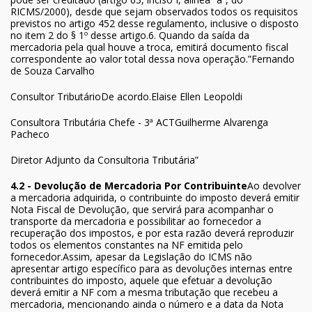
RICMS/2000), desde que sejam observados todos os requisitos
previstos no artigo 452 desse regulamento, inclusive o disposto
no item 2 do § 1º desse artigo.6. Quando da saída da
mercadoria pela qual houve a troca, emitirá documento fiscal
correspondente ao valor total dessa nova operação.”Fernando
de Souza Carvalho
Consultor TributárioDe acordo.Elaise Ellen Leopoldi
Consultora Tributária Chefe - 3ª ACTGuilherme Alvarenga
Pacheco
Diretor Adjunto da Consultoria Tributária”
4.2 - Devolução de Mercadoria Por Contribuinte
Ao devolver
a mercadoria adquirida, o contribuinte do imposto deverá emitir
Nota Fiscal de Devolução, que servirá para acompanhar o
transporte da mercadoria e possibilitar ao fornecedor a
recuperação dos impostos, e por esta razão deverá reproduzir
todos os elementos constantes na NF emitida pelo
fornecedor.Assim, apesar da Legislação do ICMS não
apresentar artigo específico para as devoluções internas entre
contribuintes do imposto, aquele que efetuar a devolução
deverá emitir a NF com a mesma tributação que recebeu a
mercadoria, mencionando ainda o número e a data da Nota