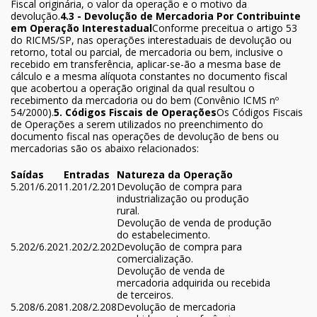
Fiscal originária, o valor da operação e o motivo da
devolução.
4.3 - Devolução de Mercadoria Por Contribuinte
em Operação Interestadual
Conforme preceitua o artigo 53
do RICMS/SP, nas operações interestaduais de devolução ou
retorno, total ou parcial, de mercadoria ou bem, inclusive o
recebido em transferência, aplicar-se-ão a mesma base de
cálculo e a mesma alíquota constantes no documento fiscal
que acobertou a operação original da qual resultou o
recebimento da mercadoria ou do bem (Convênio ICMS nº
54/2000).
5. Códigos Fiscais de Operações
Os Códigos Fiscais
de Operações a serem utilizados no preenchimento do
documento fiscal nas operações de devolução de bens ou
mercadorias são os abaixo relacionados:
Saídas
Entradas
Natureza da Operação
5.201/6.201
1.201/2.201
Devolução de compra para
industrialização ou produção
rural.
Devolução de venda de produção
do estabelecimento.
5.202/6.202
1.202/2.202
Devolução de compra para
comercialização.
Devolução de venda de
mercadoria adquirida ou recebida
de terceiros.
5.208/6.208
1.208/2.208
Devolução de mercadoria