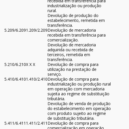
recebida em transferência para
industrialização ou produção
rural.
Devolução de produção do
estabelecimento, remetida em
transferência.
5.209/6.209
1.209/2.209
Devolução de mercadoria
recebida em transferência para
comercialização.
Devolução de mercadoria
adquirida ou recebida de
terceiros, remetida em
transferência.
5.210/6.210
X X X
Devolução de compra para
utilização na prestação de
serviço.
5.410/6.410
1.410/2.410
Devolução de compra para
industrialização ou produção rural
em operação com mercadoria
sujeita ao regime de substituição
tributária.
Devolução de venda de produção
do estabelecimento em operação
com produto sujeito ao regime
de substituição tributária.
5.411/6.411
1.411/2.411
Devolução de compra para
comercialização em operação