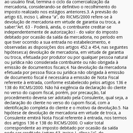
ao usuário final, termina o ciclo da comercialização da
mercadoria, considerando-se definitivo o recolhimento do
imposto realizado nos estágios anteriores.3. A previsão do
artigo 63, inciso I, alínea “a”, do RICMS/2000 refere-se à
devolução de mercadoria em virtude de garantia ou troca, a
saber:“Art. 63 - Poderá, ainda, o contribuinte creditar-se
independentemente de autorização:I - do valor do imposto
debitado por ocasião da saída da mercadoria, no período em
que tiver ocorrido a sua entrada no estabelecimento, e
observadas as disposições dos artigos 452 a 454, nas seguintes
hipóteses:a) devolução de mercadoria, em virtude de garantia
ou troca, efetuada por produtor ou por qualquer pessoa natural
ou jurídica não considerada contribuinte ou não obrigada à
emissão de documentos fiscais;4. Na devolução da mercadoria
efetuada por pessoa física ou jurídica não obrigada à emissão
de documento fiscal é necessária a emissão de Nota Fiscal
referente à entrada, conforme estabelecido pelos artigos 136 e
138 do RICMS/2000. Não há exigência da declaração do cliente
no verso do cupom fiscal, porém, por precaução, tal
procedimento deveria ser adotado pela Consulente, qual seja, a
declaração do cliente no verso do cupom fiscal, com a
identificação completa do cliente e o motivo da devolução.5. Na
hipótese de devolução de mercadoria em virtude de troca, a
Consulente emitirá Nota Fiscal referente à entrada, nos termos
dos artigos 136 e 138 do RICMS/2000. O valor total
correspondente ao imposto debitado por ocasião da saída
pode ser creditado (artigo 63, inciso I, alínea “a”, do