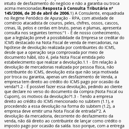
intuito de desfazimento do negócio e não a garantia ou troca
acima mencionadas.
Resposta à Consulta Tributária nº
145/2006, de 20 de abril de 2006.
1) A Consulente, enquadrada
no Regime Periódico de Apuração - RPA, com atividade de
comércio atacadista de couros, peles, chifres, ossos, cascos,
crinas, lã, pelos e cerdas em bruto, penas e plumas, apresenta
consulta nos seguintes termos:“1 - É de nosso conhecimento,
que a legislação prevê a possibilidade da Empresa se creditar do
ICMS destacado na Nota Fiscal de venda de mercadorias, na
hipótese de devolução realizada por contribuintes do ICMS,
desde que a operação seja comprovada por meio de
documento hábil, isto é, pela Nota Fiscal emitida pelo
estabelecimento que realizar a devolução.1.1 - Em relação à
devolução de mercadorias realizada por pessoa física, não
contribuinte do ICMS, devolução esta que não seja motivada
por troca ou garantia, apenas um desfazimento de Venda, a
empresa tem direito ao crédito do ICMS pago por ocasião da
venda?1.2 - É possível fazer essa devolução, pedindo ao cliente
que declare no verso do documento da compra (Nota Fiscal ou
Cupom), os motivos da devolução?1.3 - Tendo a empresa
direito ao crédito do ICMS mencionado no subitem (1.1), e
procedendo a essa devolução na forma do subitem (1.2), a
empresa deve emitir uma Nota Fiscal de entrada?”2. A
devolução da mercadoria, decorrente do desfazimento da
venda, não dá direito ao contribuinte de lançar como crédito o
imposto pago por ocasião da saída. Isso porque, com a entrega