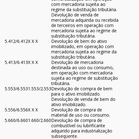
com mercadoria sujeita ao
regime da substituição tributária.
Devolução de venda de
mercadoria adquirida ou recebida
de terceiros em operação com
mercadoria sujeita ao regime de
substituição tributária.
5.412/6.412
X X X
Devolução de bem do ativo
imobilizado, em operação com
mercadoria sujeita ao regime da
substituição tributária.
5.413/6.413
X X X
Devolução de mercadoria
destinada ao uso ou consumo,
em operação com mercadoria
sujeita ao regime de substituição
tributária.
5.553/6.553
1.553/2.553
Devolução de compra de bem
para o ativo imobilizado.
Devolução de venda de bem do
ativo imobilizado.
5.556/6.556
X X X
Devolução de compra de
material de uso ou consumo.
5.660/6.660
1.660/2.660
Devolução de compra de
combustível ou lubrificante
adquirido para industrialização
subseqüente.