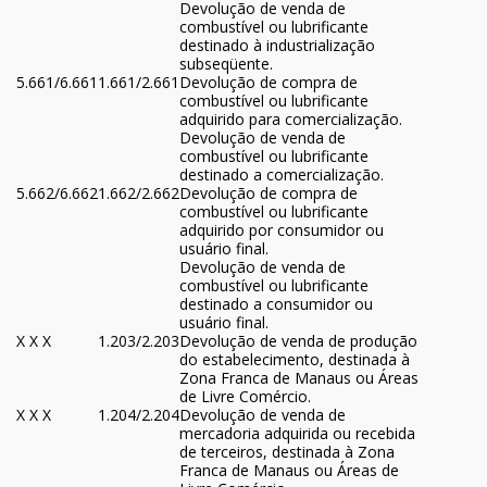
Devolução de venda de
combustível ou lubrificante
destinado à industrialização
subseqüente.
5.661/6.661
1.661/2.661
Devolução de compra de
combustível ou lubrificante
adquirido para comercialização.
Devolução de venda de
combustível ou lubrificante
destinado a comercialização.
5.662/6.662
1.662/2.662
Devolução de compra de
combustível ou lubrificante
adquirido por consumidor ou
usuário final.
Devolução de venda de
combustível ou lubrificante
destinado a consumidor ou
usuário final.
X X X
1.203/2.203
Devolução de venda de produção
do estabelecimento, destinada à
Zona Franca de Manaus ou Áreas
de Livre Comércio.
X X X
1.204/2.204
Devolução de venda de
mercadoria adquirida ou recebida
de terceiros, destinada à Zona
Franca de Manaus ou Áreas de