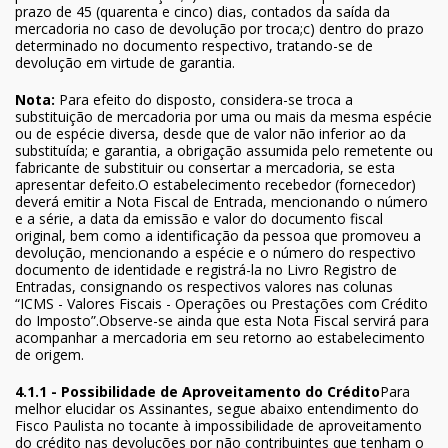
prazo de 45 (quarenta e cinco) dias, contados da saída da
mercadoria no caso de devolução por troca;c) dentro do prazo
determinado no documento respectivo, tratando-se de
devolução em virtude de garantia.
Nota:
Para efeito do disposto, considera-se troca a
substituição de mercadoria por uma ou mais da mesma espécie
ou de espécie diversa, desde que de valor não inferior ao da
substituída; e garantia, a obrigação assumida pelo remetente ou
fabricante de substituir ou consertar a mercadoria, se esta
apresentar defeito.O estabelecimento recebedor (fornecedor)
deverá emitir a Nota Fiscal de Entrada, mencionando o número
e a série, a data da emissão e valor do documento fiscal
original, bem como a identificação da pessoa que promoveu a
devolução, mencionando a espécie e o número do respectivo
documento de identidade e registrá-la no Livro Registro de
Entradas, consignando os respectivos valores nas colunas
“ICMS - Valores Fiscais - Operações ou Prestações com Crédito
do Imposto”.Observe-se ainda que esta Nota Fiscal servirá para
acompanhar a mercadoria em seu retorno ao estabelecimento
de origem.
4.1.1 - Possibilidade de Aproveitamento do Crédito
Para
melhor elucidar os Assinantes, segue abaixo entendimento do
Fisco Paulista no tocante à impossibilidade de aproveitamento
do crédito nas devoluções por não contribuintes que tenham o