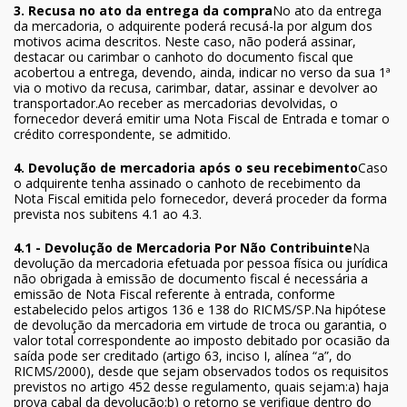
3. Recusa no ato da entrega da compra
No ato da entrega
da mercadoria, o adquirente poderá recusá-la por algum dos
motivos acima descritos. Neste caso, não poderá assinar,
destacar ou carimbar o canhoto do documento fiscal que
acobertou a entrega, devendo, ainda, indicar no verso da sua 1ª
via o motivo da recusa, carimbar, datar, assinar e devolver ao
transportador.Ao receber as mercadorias devolvidas, o
fornecedor deverá emitir uma Nota Fiscal de Entrada e tomar o
crédito correspondente, se admitido.
4. Devolução de mercadoria após o seu recebimento
Caso
o adquirente tenha assinado o canhoto de recebimento da
Nota Fiscal emitida pelo fornecedor, deverá proceder da forma
prevista nos subitens 4.1 ao 4.3.
4.1 - Devolução de Mercadoria Por Não Contribuinte
Na
devolução da mercadoria efetuada por pessoa física ou jurídica
não obrigada à emissão de documento fiscal é necessária a
emissão de Nota Fiscal referente à entrada, conforme
estabelecido pelos artigos 136 e 138 do RICMS/SP.Na hipótese
de devolução da mercadoria em virtude de troca ou garantia, o
valor total correspondente ao imposto debitado por ocasião da
saída pode ser creditado (artigo 63, inciso I, alínea “a”, do
RICMS/2000), desde que sejam observados todos os requisitos
previstos no artigo 452 desse regulamento, quais sejam:a) haja
prova cabal da devolução;b) o retorno se verifique dentro do