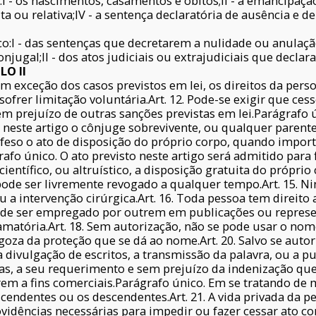
:I - os nascimentos, casamentos e óbitos;II - a emancipaç
luta ou relativa;IV - a sentença declaratória de ausência e 
ico:I - das sentenças que decretarem a nulidade ou anulaç
njugal;II - dos atos judiciais ou extrajudiciais que declar
LO II
Com exceção dos casos previstos em lei, os direitos da pers
ofrer limitação voluntária.Art. 12. Pode-se exigir que cess
em prejuízo de outras sanções previstas em lei.Parágrafo 
neste artigo o cônjuge sobrevivente, ou qualquer parente 
 defeso o ato de disposição do próprio corpo, quando impo
rafo único. O ato previsto neste artigo será admitido para 
o científico, ou altruístico, a disposição gratuita do própr
 pode ser livremente revogado a qualquer tempo.Art. 15. 
ou a intervenção cirúrgica.Art. 16. Toda pessoa tem direi
ode ser empregado por outrem em publicações ou repres
amatória.Art. 18. Sem autorização, não se pode usar o nom
oza da proteção que se dá ao nome.Art. 20. Salvo se autor
divulgação de escritos, a transmissão da palavra, ou a pu
, a seu requerimento e sem prejuízo da indenização que 
rem a fins comerciais.Parágrafo único. Em se tratando de 
endentes ou os descendentes.Art. 21. A vida privada da pess
vidências necessárias para impedir ou fazer cessar ato co