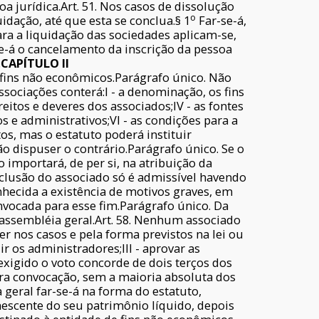
 jurídica.Art. 51. Nos casos de dissolução
o
idação, até que esta se conclua.§ 1
Far-se-á,
ra a liquidação das sociedades aplicam-se,
e-á o cancelamento da inscrição da pessoa
.
CAPÍTULO II
 fins não econômicos.Parágrafo único. Não
associações conterá:I - a denominação, os fins
reitos e deveres dos associados;IV - as fontes
 e administrativos;VI - as condições para a
tos, mas o estatuto poderá instituir
ão dispuser o contrário.Parágrafo único. Se o
 importará, de per si, na atribuição da
exclusão do associado só é admissível havendo
nhecida a existência de motivos graves, em
vocada para esse fim.Parágrafo único. Da
 assembléia geral.Art. 58. Nenhum associado
r nos casos e pela forma previstos na lei ou
ir os administradores;III - aprovar as
é exigido o voto concorde de dois terços dos
ra convocação, sem a maioria absoluta dos
geral far-se-á na forma do estatuto,
nescente do seu patrimônio líquido, depois