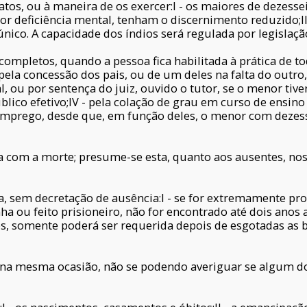
atos, ou à maneira de os exercer:I - os maiores de dezessei
 por deficiência mental, tenham o discernimento reduzido;
nico. A capacidade dos índios será regulada por legislação
mpletos, quando a pessoa fica habilitada à prática de todo
 pela concessão dos pais, ou de um deles na falta do outr
ou por sentença do juiz, ouvido o tutor, se o menor tiver
blico efetivo;IV - pela colação de grau em curso de ensino 
e emprego, desde que, em função deles, o menor com deze
a com a morte; presume-se esta, quanto aos ausentes, nos
, sem decretação de ausência:I - se for extremamente pr
a ou feito prisioneiro, não for encontrado até dois anos 
s, somente poderá ser requerida depois de esgotadas as 
 na mesma ocasião, não se podendo averiguar se algum d