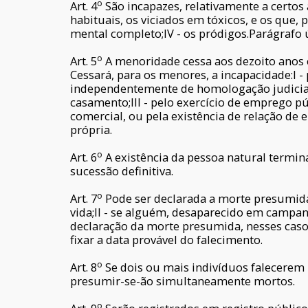
o
Art. 4
São incapazes, relativamente a certos 
habituais, os viciados em tóxicos, e os que,
mental completo;IV - os pródigos.Parágrafo ú
o
Art. 5
A menoridade cessa aos dezoito anos co
Cessará, para os menores, a incapacidade:I -
independentemente de homologação judicial, 
casamento;III - pelo exercício de emprego pú
comercial, ou pela existência de relação d
própria.
o
Art. 6
A existência da pessoa natural termin
sucessão definitiva.
o
Art. 7
Pode ser declarada a morte presumida
vida;II - se alguém, desaparecido em campanh
declaração da morte presumida, nesses caso
fixar a data provável do falecimento.
o
Art. 8
Se dois ou mais indivíduos falecerem
presumir-se-ão simultaneamente mortos.
o