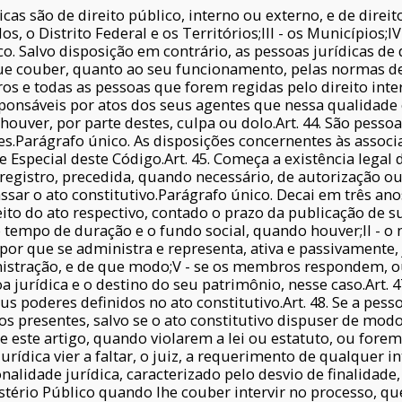
dicas são de direito público, interno ou externo, e de direit
ados, o Distrito Federal e os Territórios;III - os Municípios;
co. Salvo disposição em contrário, as pessoas jurídicas de 
que couber, quanto ao seu funcionamento, pelas normas des
os e todas as pessoas que forem regidas pelo direito inter
sponsáveis por atos dos seus agentes que nessa qualidade 
ouver, por parte destes, culpa ou dolo.Art. 44. São pessoas 
ações.Parágrafo único. As disposições concernentes às assoc
e Especial deste Código.Art. 45. Começa a existência legal
o registro, precedida, quando necessário, de autorização 
ssar o ato constitutivo.Parágrafo único. Decai em três ano
eito do ato respectivo, contado o prazo da publicação de sua
, o tempo de duração e o fundo social, quando houver;II - 
 por que se administra e representa, ativa e passivamente, 
inistração, e de que modo;V - se os membros respondem, o
oa jurídica e o destino do seu patrimônio, nesse caso.Art. 
s poderes definidos no ato constitutivo.Art. 48. Se a pesso
s presentes, salvo se o ato constitutivo dispuser de modo
re este artigo, quando violarem a lei ou estatuto, ou fore
jurídica vier a faltar, o juiz, a requerimento de qualquer
nalidade jurídica, caracterizado pelo desvio de finalidade
stério Público quando lhe couber intervir no processo, qu