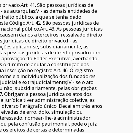
o privado.Art. 41. São pessoas jurídicas de
IV - as autarquias;V - as demais entidades de
direito público, a que se tenha dado
te Código.Art. 42. São pessoas jurídicas de
nacional público.Art. 43. As pessoas jurídicas
causem danos a terceiros, ressalvado direito
jurídicas de direito privado:I - as
iações aplicam-se, subsidiariamente, às
 das pessoas jurídicas de direito privado com
ou aprovação do Poder Executivo, averbando-
s o direito de anular a constituição das
 inscrição no registro.Art. 46. O registro
o nome e a individualização dos fundadores
judicial e extrajudicialmente;IV - se o ato
u não, subsidiariamente, pelas obrigações
47. Obrigam a pessoa jurídica os atos dos
a jurídica tiver administração coletiva, as
 diverso.Parágrafo único. Decai em três anos
m eivadas de erro, dolo, simulação ou
 interessado, nomear-lhe-á administrador
, ou pela confusão patrimonial, pode o juiz
e os efeitos de certas e determinadas