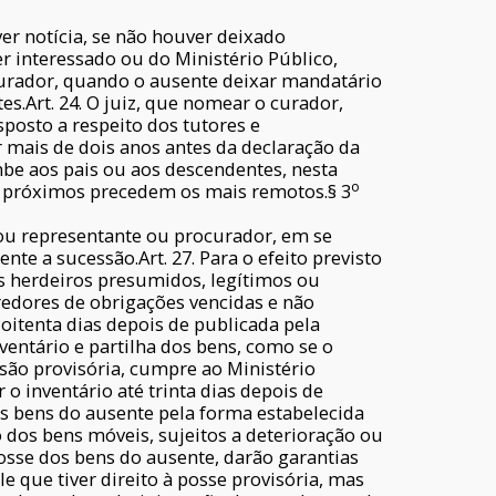
er notícia, se não houver deixado
r interessado ou do Ministério Público,
 curador, quando o ausente deixar mandatário
s.Art. 24. O juiz, que nomear o curador,
sposto a respeito dos tutores e
r mais de dois anos antes da declaração da
be aos pais ou aos descendentes, nesta
o
s próximos precedem os mais remotos.§ 3
xou representante ou procurador, em se
te a sucessão.Art. 27. Para o efeito previsto
os herdeiros presumidos, legítimos ou
credores de obrigações vencidas e não
 oitenta dias depois de publicada pela
ventário e partilha dos bens, como se o
ssão provisória, cumpre ao Ministério
 inventário até trinta dias depois de
os bens do ausente pela forma estabelecida
ão dos bens móveis, sujeitos a deterioração ou
posse dos bens do ausente, darão garantias
e que tiver direito à posse provisória, mas