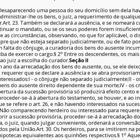
. Desaparecendo uma pessoa do seu domicílio sem dela hav
ministrar-lhe os bens, o juiz, a requerimento de qualque
r.Art. 23. Também se declarará a ausência, e se nomeará
inuar o mandato, ou se os seus poderes forem insuficiente
 as circunstâncias, observando, no que for aplicável, o di
mpre que não esteja separado judicialmente, ou de fato po
 falta do cônjuge, a curadoria dos bens do ausente incum
o
a de exercer o cargo.§ 2
Entre os descendentes, os mai
o juiz a escolha do curador.
Seção II
um ano da arrecadação dos bens do ausente, ou, se ele dei
requerer que se declare a ausência e se abra provisoriamen
teressados:I - o cônjuge não separado judicialmente;II - 
 bens do ausente direito dependente de sua morte;IV - os 
bertura da sucessão provisória só produzirá efeito cento e
roceder-se-á à abertura do testamento, se houver, e ao in
e se refere o art. 26, e não havendo interessados na suce
Não comparecendo herdeiro ou interessado para requerer o
ir a sucessão provisória, proceder-se-á à arrecadação d
tilha, o juiz, quando julgar conveniente, ordenará a convers
dos pela União.Art. 30. Os herdeiros, para se imitirem na 
o
hipotecas equivalentes aos quinhões respectivos.§ 1
Aquel