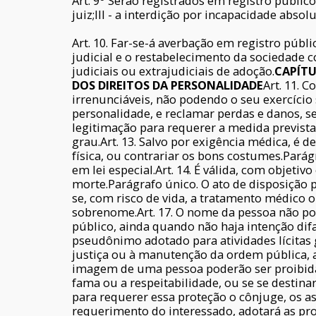
Art. 9
Serão registrados em registro público
juiz;III - a interdição por incapacidade abso
Art. 10. Far-se-á averbação em registro públ
judicial e o restabelecimento da sociedade co
judiciais ou extrajudiciais de adoção.
CAPÍTU
DOS DIREITOS DA PERSONALIDADE
Art. 11. 
irrenunciáveis, não podendo o seu exercício s
personalidade, e reclamar perdas e danos, s
legitimação para requerer a medida prevista 
grau.Art. 13. Salvo por exigência médica, é
física, ou contrariar os bons costumes.Parág
em lei especial.Art. 14. É válida, com objetiv
morte.Parágrafo único. O ato de disposição
se, com risco de vida, a tratamento médico 
sobrenome.Art. 17. O nome da pessoa não p
público, ainda quando não haja intenção dif
pseudônimo adotado para atividades lícitas g
justiça ou à manutenção da ordem pública, a 
imagem de uma pessoa poderão ser proibidas
fama ou a respeitabilidade, ou se se destina
para requerer essa proteção o cônjuge, os asc
requerimento do interessado, adotará as pro