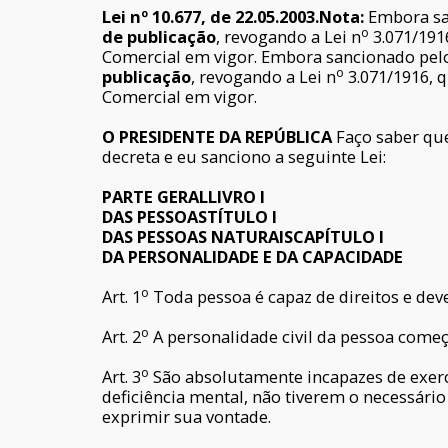
Lei nº 10.677, de 22.05.2003.
Nota:
Embora san
o
de publicação
, revogando a Lei n
3.071/1916
Comercial em vigor. Embora sancionado pelo
o
publicação
, revogando a Lei n
3.071/1916, q
Comercial em vigor.
O PRESIDENTE DA REPÚBLICA
Faço saber que
decreta e eu sanciono a seguinte Lei:
PARTE GERALLIVRO I
DAS PESSOASTÍTULO I
DAS PESSOAS NATURAISCAPÍTULO I
DA PERSONALIDADE E DA CAPACIDADE
o
Art. 1
Toda pessoa é capaz de direitos e deve
o
Art. 2
A personalidade civil da pessoa começa
o
Art. 3
São absolutamente incapazes de exercer
deficiência mental, não tiverem o necessário
exprimir sua vontade.