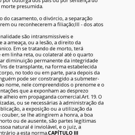
ão por outorga dos pais ou por sentença do
de morte presumida.
ão do casamento, o divórcio, a separação
arem ou reconhecerem a filiação;III - dos atos
onalidade são intransmissíveis e
e a ameaça, ou a lesão, a direito da
único. Em se tratando de morto, terá
em linha reta, ou colateral até o quarto
rtar diminuição permanente da integridade
fins de transplante, na forma estabelecida
io corpo, no todo ou em parte, para depois da
Ninguém pode ser constrangido a submeter-
to ao nome, nele compreendidos o prenome e o
entações que a exponham ao desprezo
e alheio em propaganda comercial.Art. 19. O
izadas, ou se necessárias à administração da
blicação, a exposição ou a utilização da
couber, se lhe atingirem a honra, a boa
morto ou de ausente, são partes legítimas
oa natural é inviolável, e o juiz, a
ntrário a esta norma.
CAPÍTULO III