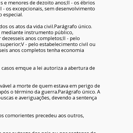
s e menores de dezoito anos;II - os ébrios
III - os excepcionais, sem desenvolvimento
 especial.
s os atos da vida civil.Parágrafo único.
o, mediante instrumento público,
 dezesseis anos completos;II - pelo
superior;V - pelo estabelecimento civil ou
sseis anos completos tenha economia
 casos emque a lei autoriza a abertura de
ovável a morte de quem estava em perigo de
após o término da guerra.Parágrafo único. A
buscas e averiguações, devendo a sentença
os comorientes precedeu aos outros,