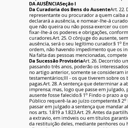
DA AUSÊNCIA
Seção I
Da Curadoria dos Bens do Ausente
Art. 22
representante ou procurador a quem caiba ad
declarará a ausência, e nomear-lhe-á curado
que não queira ou não possa exercer ou cont
fixar-lhe-á os poderes e obrigações, conforme
curadores.Art. 25. O cônjuge do ausente, se
o
ausência, será o seu legítimo curador.§ 1
Em
ordem, não havendo impedimento que os inib
Na falta das pessoas mencionadas, compete a
Da Sucessão Provisória
Art. 26. Decorrido 
passando três anos, poderão os interessados 
no artigo anterior, somente se consideram in
testamentários;III - os que tiverem sobre os
pagas.Art. 28. A sentença que determinar a a
imprensa; mas, logo que passe em julgado, p
o
ausente fosse falecido.§ 1
Findo o prazo a qu
o
Público requerê-la ao juízo competente.§ 2
passar em julgado a sentença que mandar abr
nos arts. 1.819 a 1.823.Art. 29. Antes da par
a extravio, em imóveis ou em títulos garanti
da restituição deles, mediante penhores ou 