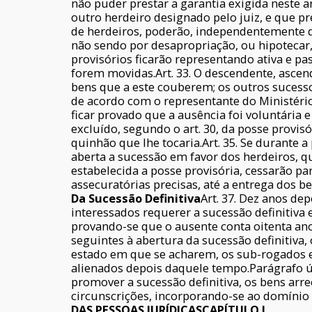
não puder prestar a garantia exigida neste 
outro herdeiro designado pelo juiz, e que pre
de herdeiros, poderão, independentemente de
não sendo por desapropriação, ou hipotecar, 
provisórios ficarão representando ativa e p
forem movidas.Art. 33. O descendente, ascen
bens que a este couberem; os outros sucesso
de acordo com o representante do Ministério
ficar provado que a ausência foi voluntária e
excluído, segundo o art. 30, da posse provis
quinhão que lhe tocaria.Art. 35. Se durante a
aberta a sucessão em favor dos herdeiros, qu
estabelecida a posse provisória, cessarão pa
assecuratórias precisas, até a entrega dos b
Da Sucessão Definitiva
Art. 37. Dez anos de
interessados requerer a sucessão definitiva 
provando-se que o ausente conta oitenta anos
seguintes à abertura da sucessão definitiva
estado em que se acharem, os sub-rogados e
alienados depois daquele tempo.Parágrafo ún
promover a sucessão definitiva, os bens arr
circunscrições, incorporando-se ao domínio 
DAS PESSOAS JURÍDICAS
CAPÍTULO I