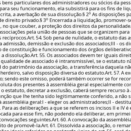
bens particulares dos administradores ou sócios da pessoa
ara seu funcionamento, ela subsistirá para os fins de liqu
o
scrita, a averbação de sua dissolução.§ 2
As disposições pa
o
e direito privado.§ 3
Encerrada a liquidação, promover-s
as, no que couber, a proteção dos direitos da personalidade
 associações pela união de pessoas que se organizem para
s recíprocos.Art. 54. Sob pena de nulidade, o estatuto das 
a a admissão, demissão e exclusão dos associados;III - os di
de constituição e funcionamento dos órgãos deliberativos
 a dissolução.Art. 55. Os associados devem ter iguais direi
 qualidade de associado é intransmissível, se o estatuto n
al do patrimônio da associação, a transferência daquela não
erdeiro, salvo disposição diversa do estatuto.Art. 57. A 
to; sendo este omisso, poderá também ocorrer se for reco
oluta dos presentes à assembléia geral especialmente con
 estatuto, decretar a exclusão, caberá sempre recurso à
nção que lhe tenha sido legitimamente conferido, a não se
assembléia geral:I - eleger os administradores;II - destitu
. Para as deliberações a que se referem os incisos II e IV 
cada para esse fim, não podendo ela deliberar, em primei
nvocações seguintes.Art. 60. A convocação da assembléia 
to de promovê-la.Art. 61. Dissolvida a associação, o rema