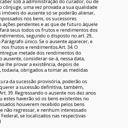
 caber sob a administração do curador, ou de
o cônjuge, uma vez provada a sua qualidade
s imóveis do ausente só se poderão alienar,
 Empossados nos bens, os sucessores
as ações pendentes e as que de futuro àquele
 fará seus todos os frutos e rendimentos dos
ndimentos, segundo o disposto no art. 29,
Parágrafo único. Se o ausente aparecer, e
 nos frutos e rendimentos.Art. 34. O
ja entregue metade dos rendimentos do
o ausente, considerar-se-á, nessa data,
e lhe provar a existência, depois de
o, todavia, obrigados a tomar as medidas
tura da sucessão provisória, poderão os
equerer a sucessão definitiva, também,
Art. 39. Regressando o ausente nos dez anos
u estes haverão só os bens existentes no
ressados houverem recebido pelos bens
nte não regressar, e nenhum interessado
Federal, se localizados nas respectivas
I