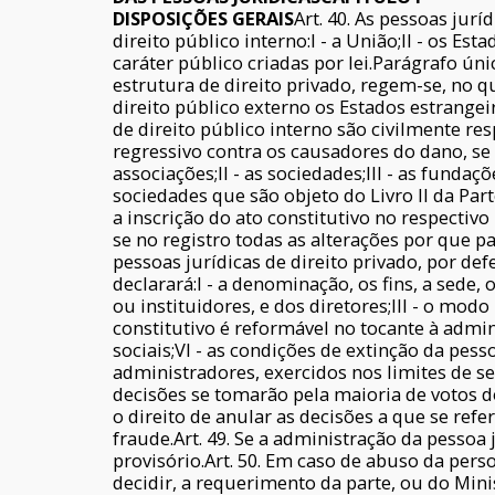
DISPOSIÇÕES GERAIS
Art. 40. As pessoas jurí
direito público interno:I - a União;II - os Est
caráter público criadas por lei.Parágrafo úni
estrutura de direito privado, regem-se, no 
direito público externo os Estados estrangeir
de direito público interno são civilmente re
regressivo contra os causadores do dano, se h
associações;II - as sociedades;III - as fund
sociedades que são objeto do Livro II da Part
a inscrição do ato constitutivo no respectiv
se no registro todas as alterações por que pa
pessoas jurídicas de direito privado, por def
declarará:I - a denominação, os fins, a sede
ou instituidores, e dos diretores;III - o modo
constitutivo é reformável no tocante à adm
sociais;VI - as condições de extinção da pess
administradores, exercidos nos limites de seu
decisões se tomarão pela maioria de votos do
o direito de anular as decisões a que se refe
fraude.Art. 49. Se a administração da pessoa 
provisório.Art. 50. Em caso de abuso da perso
decidir, a requerimento da parte, ou do Mini