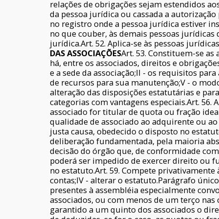
relações de obrigações sejam estendidos aos 
da pessoa jurídica ou cassada a autorização p
no registro onde a pessoa jurídica estiver in
no que couber, às demais pessoas jurídicas d
jurídica.Art. 52. Aplica-se às pessoas jurídic
DAS ASSOCIAÇÕES
Art. 53. Constituem-se as
há, entre os associados, direitos e obrigaçõe
e a sede da associação;II - os requisitos par
de recursos para sua manutenção;V - o modo 
alteração das disposições estatutárias e para
categorias com vantagens especiais.Art. 56. A
associado for titular de quota ou fração ide
qualidade de associado ao adquirente ou ao h
justa causa, obedecido o disposto no estatu
deliberação fundamentada, pela maioria abs
decisão do órgão que, de conformidade com o
poderá ser impedido de exercer direito ou fu
no estatuto.Art. 59. Compete privativamente à 
contas;IV - alterar o estatuto.Parágrafo único
presentes à assembléia especialmente convo
associados, ou com menos de um terço nas co
garantido a um quinto dos associados o direi