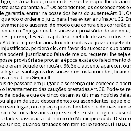
artigo, será excluído, mantendo-se os bens que lhe deviam
o
ste essa garantia.§ 2
Os ascendentes, os descendentes e 
 garantia, entrar na posse dos bens do ausente.Art. 31. O
quando o ordene o juiz, para lhes evitar a ruína.Art. 32.
assivamente o ausente, de modo que contra eles correrão 
dente ou cônjuge que for sucessor provisório do ausente,
res, porém, deverão capitalizar metade desses frutos e re
 Público, e prestar anualmente contas ao juiz competente.
 injustificada, perderá ele, em favor do sucessor, sua parte
ória poderá, justificando falta de meios, requerer lhe se
 posse provisória se provar a época exata do falecimento d
e o eram àquele tempo.Art. 36. Se o ausente aparecer, ou s
ra logo as vantagens dos sucessores nela imitidos, ficand
ens a seu dono.
Seção III
pois de passada em julgado a sentença que concede a aber
e o levantamento das cauções prestadas.Art. 38. Pode-se r
 de idade, e que de cinco datam as últimas notícias dele.
, ou algum de seus descendentes ou ascendentes, aquele o
m seu lugar, ou o preço que os herdeiros e demais inte
ico. Se, nos dez anos a que se refere este artigo, o ause
ecadados passarão ao domínio do Município ou do Distrito 
da União, quando situados em território federal.
TÍTULO I